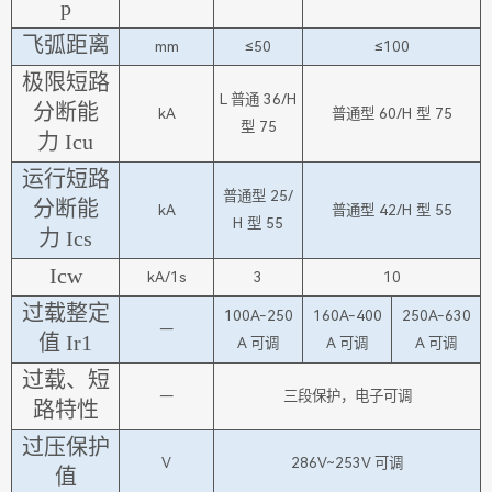
p
飞弧距离
mm
≤50
≤100
极限短路
L 普通 36/H
分断能
kA
普通型 60/H 型 75
型 75
力 Icu
运行短路
普通型 25/
分断能
kA
普通型 42/H 型 55
H 型 55
力 Ics
Icw
kA/1s
3
10
过载整定
100A-250
160A-400
250A-630
—
值 Ir1
A 可调
A 可调
A 可调
过载、短
—
三段保护，电子可调
路特性
过压保护
V
286V~253V 可调
值