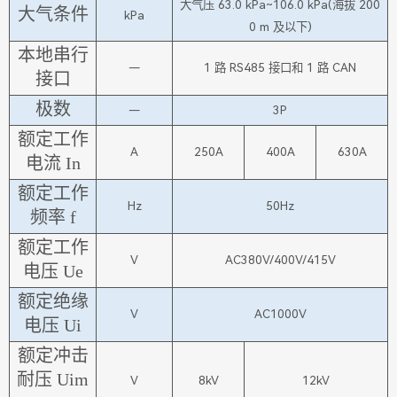
大气压 63.0 kPa~106.0 kPa(海拔 200
大气条件
kPa
0 m 及以下)
本地串行
—
1 路 RS485 接口和 1 路 CAN
接口
极数
—
3P
额定工作
A
250A
400A
630A
电流 In
额定工作
Hz
50Hz
频率 f
额定工作
V
AC380V/400V/415V
电压 Ue
额定绝缘
V
AC1000V
电压 Ui
额定冲击
耐压 Uim
V
8kV
12kV