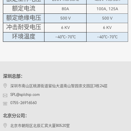
额定电流
80A
100A, 125A
额定绝缘电压
500 V
500 V
冲击耐受电压
6 KV
6 KV
环境温度
-40℃-70℃
-40℃-70℃
深圳总部：
深圳市南山区桃源街道留仙大道南山智园崇文园区3栋24层
SPL@splchip.com
0755-26916560
北京分公司：
北京市朝阳区北辰汇宾大厦B0520室